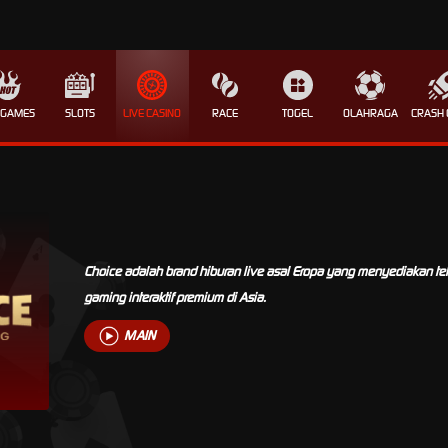
 GAMES
SLOTS
LIVE CASINO
RACE
TOGEL
OLAHRAGA
CRASH
Choice adalah brand hiburan live asal Eropa yang menyediakan te
gaming interaktif premium di Asia.
MAIN