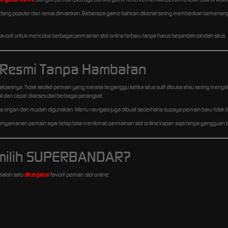
ng populer dan ramai dimainkan. Beberapa game bahkan dikenal sering memberikan kemenanga
rit untuk mencoba berbagai permainan slot online terbaru tanpa harus berpindah-pindah situs.
n Resmi Tanpa Hambatan
esnya. Tidak sedikit pemain yang merasa terganggu ketika situs sulit dibuka atau sering me
 dan cepat diakses dari berbagai perangkat.
a ringan dan mudah digunakan. Menu navigasi juga dibuat sederhana supaya pemain baru tidak 
yamanan pemain agar tetap bisa menikmati permainan slot online kapan saja tanpa gangguan be
milih SUPERBANDAR?
salah satu
situs gacor
favorit pemain slot online: