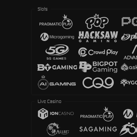
Slots
Live Casino