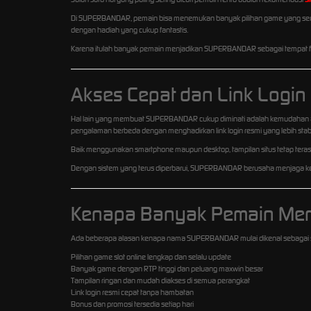
Di SUPERBANDAR, pemain bisa menemukan banyak pilihan game yang seda
dengan hadiah yang cukup fantastis.
Karena itulah banyak pemain menjadikan SUPERBANDAR sebagai tempat favo
Akses Cepat dan Link Logi
Hal lain yang membuat SUPERBANDAR cukup diminati adalah kemudahan aks
pengalaman berbeda dengan menghadirkan link login resmi yang lebih stabil
Baik menggunakan smartphone maupun desktop, tampilan situs tetap teras
Dengan sistem yang terus diperbarui, SUPERBANDAR berusaha menjaga ken
Kenapa Banyak Pemain Me
Ada beberapa alasan kenapa nama SUPERBANDAR mulai dikenal sebagai 
Pilihan game slot online lengkap dan selalu update
Banyak game dengan RTP tinggi dan peluang maxwin besar
Tampilan ringan dan mudah diakses di semua perangkat
Link login resmi cepat tanpa hambatan
Bonus dan promosi tersedia setiap hari