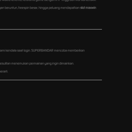
n beruntun, freespin besar, hingga peluang mendapatkan
slot maxwin
ngalami kendala saat login. SUPERBANDAR mencoba memberikan
kesulitan menemukan permainan yang ingin dimainkan.
rarti.