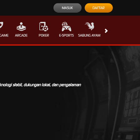
MASUK
DAFTAR
 GAME
ARCADE
POKER
E-SPORTS
SABUNG AYAM
PROMOSI
knologi stabil, dukungan lokal, dan pengalaman