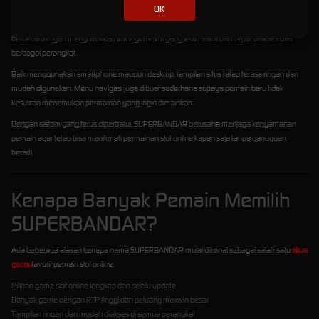
OK
Tidak sedikit pemain yang merasa terganggu ketika situs sulit dibuka atau sering
mengalami kendala saat login. SUPERBANDAR mencoba memberikan pengalaman
berbeda dengan menghadirkan link login resmi yang lebih stabil dan cepat diakses dari
berbagai perangkat.
Baik menggunakan smartphone maupun desktop, tampilan situs tetap terasa ringan dan
mudah digunakan. Menu navigasi juga dibuat sederhana supaya pemain baru tidak
kesulitan menemukan permainan yang ingin dimainkan.
Dengan sistem yang terus diperbarui, SUPERBANDAR berusaha menjaga kenyamanan
pemain agar tetap bisa menikmati permainan slot online kapan saja tanpa gangguan
berarti.
Kenapa Banyak Pemain Memilih
SUPERBANDAR?
Ada beberapa alasan kenapa nama SUPERBANDAR mulai dikenal sebagai salah satu
situs
gacor
favorit pemain slot online:
Pilihan game slot online lengkap dan selalu update
Banyak game dengan RTP tinggi dan peluang maxwin besar
Tampilan ringan dan mudah diakses di semua perangkat