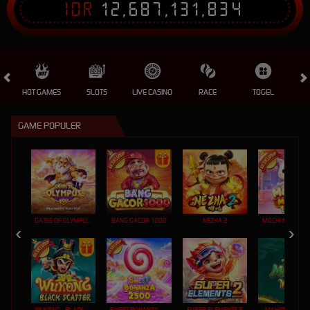
IDR
12,687,131,834
HOT GAMES
SLOTS
LIVE CASINO
RACE
TOGEL
OL
GAME POPULER
GATES OF OLYMPUS POP
BANG GACOR 1000
NEZHA 2
MOCHI MANIA 1
WUKONG - BLACK SCATTER
SWEET BONANZA 2500
SUPER ELEMENTS 2
MAHJONG WAYS