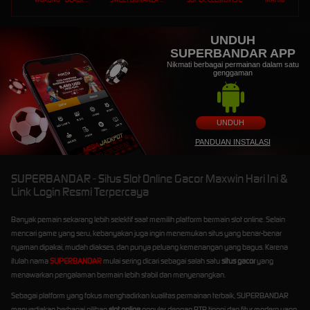
UNDUH
SUPERBANDAR APP
Nikmati berbagai permainan dalam satu
genggaman
UNDUH
PANDUAN INSTALASI
SUPERBANDAR - Situs Slot Online Gacor Maxwin Hari Ini &
Link Login Resmi Terpercaya
Banyak pemain sekarang lebih selektif saat memilih platform bermain slot online. Selain
mencari game yang seru, kebanyakan juga ingin menemukan situs yang benar-benar
nyaman dipakai, mudah diakses, dan punya peluang kemenangan yang bagus. Karena
itulah nama
SUPERBANDAR
mulai sering dicari sebagai salah satu
situs gacor
yang
menawarkan pengalaman bermain lebih stabil dan menyenangkan.
Sebagai platform yang fokus menghadirkan kualitas permainan terbaik, SUPERBANDAR
menyediakan berbagai pilihan
slot online
populer dengan RTP tinggi dan fitur modern yang