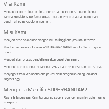
Visi Kami
Menjadi platform hiburan digital nomor satu di Indonesia yang dikenal
karena
konsistensi performa gacor
, layanan terpercaya, dan dukungan
penuh terhadap kebutuhan pemain.
Misi Kami
Menyediakan permainan dengan
RTP tertinggi
dari provider ternama.
Memberikan akses informasi
waktu bermain terbaik
melalui fitur jam gacor
harian.
Menyediakan proses
pendaftaran akun cepat dan aman
.
Menyediakan dukungan pelanggan 24/7 yang responsif dan profesional.
Menjaga sistem keamanan dan privasi data dengan teknologi enkripsi
tingkat tinggi.
Mengapa Memilih SUPERBANDAR?
Resmi & Terpercaya:
Kami beroperasi secara legal dan memiliki sistem yang
transparan.