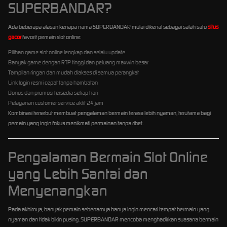
SUPERBANDAR?
Ada beberapa alasan kenapa nama SUPERBANDAR mulai dikenal sebagai salah satu
situs
gacor
favorit pemain slot online:
Pilihan game slot online lengkap dan selalu update
Banyak game dengan RTP tinggi dan peluang maxwin besar
Tampilan ringan dan mudah diakses di semua perangkat
Link login resmi cepat tanpa hambatan
Bonus dan promosi tersedia setiap hari
Pelayanan customer service aktif 24 jam
Kombinasi tersebut membuat pengalaman bermain terasa lebih nyaman, terutama bagi
pemain yang ingin fokus menikmati permainan tanpa ribet.
Pengalaman Bermain Slot Online
yang Lebih Santai dan
Menyenangkan
Pada akhirnya, banyak pemain sebenarnya hanya ingin mencari tempat bermain yang
nyaman dan tidak bikin pusing. SUPERBANDAR mencoba menghadirkan suasana bermain