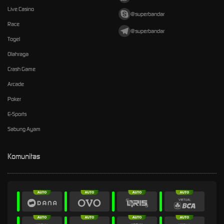
Live Casino
@superbandar
Race
@superbandar
Togel
Olahraga
Crash Game
Arcade
Poker
E-Sports
Sabung Ayam
Komunitas