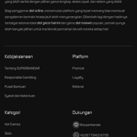
yang lebih santai dengan pilihan game lengkap, akses cepat, dan sistem yang stabil.
Bagi penggemar
slot online
, menemukan platform yang tepat memang bisa membuat
pengalaman bermain terasa jauh lebih menyenangkan. Ditambah lagi dengan hadirnya
berbagai rekomendasi
slot gacor hari ini
dan game
slot maxwin
populer, pemain punya
lebih banyak pilihan untuk menikmati permainan favorit mereka setiap hari.
Kebijaksanaan
Platform
Tentang SUPERBANDAR
Promosi
Responsible Gambling
Loyalty
Pusat Bantuan
Referral
Syarat dan Ketentuan
Kategori
Dukungan
Hot Games
@superbandar
Slots
+6287794019795