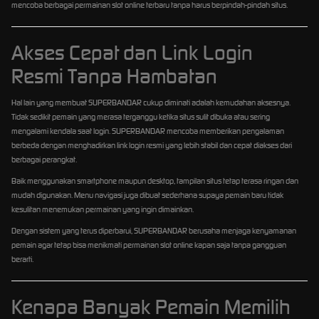
mencoba berbagai permainan slot online terbaru tanpa harus berpindah-pindah situs.
Akses Cepat dan Link Login
Resmi Tanpa Hambatan
Hal lain yang membuat SUPERBANDAR cukup diminati adalah kemudahan aksesnya.
Tidak sedikit pemain yang merasa terganggu ketika situs sulit dibuka atau sering
mengalami kendala saat login. SUPERBANDAR mencoba memberikan pengalaman
berbeda dengan menghadirkan link login resmi yang lebih stabil dan cepat diakses dari
berbagai perangkat.
Baik menggunakan smartphone maupun desktop, tampilan situs tetap terasa ringan dan
mudah digunakan. Menu navigasi juga dibuat sederhana supaya pemain baru tidak
kesulitan menemukan permainan yang ingin dimainkan.
Dengan sistem yang terus diperbarui, SUPERBANDAR berusaha menjaga kenyamanan
pemain agar tetap bisa menikmati permainan slot online kapan saja tanpa gangguan
berarti.
Kenapa Banyak Pemain Memilih