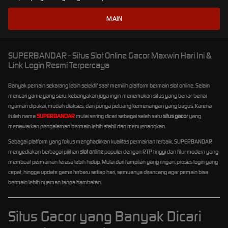
MAIN
SUPERBANDAR - Situs Slot Online Gacor Maxwin Hari Ini &
Link Login Resmi Terpercaya
Banyak pemain sekarang lebih selektif saat memilih platform bermain slot online. Selain
mencari game yang seru, kebanyakan juga ingin menemukan situs yang benar-benar
nyaman dipakai, mudah diakses, dan punya peluang kemenangan yang bagus. Karena
itulah nama
SUPERBANDAR
mulai sering dicari sebagai salah satu
situs gacor
yang
menawarkan pengalaman bermain lebih stabil dan menyenangkan.
Sebagai platform yang fokus menghadirkan kualitas permainan terbaik, SUPERBANDAR
menyediakan berbagai pilihan
slot online
populer dengan RTP tinggi dan fitur modern yang
membuat permainan terasa lebih hidup. Mulai dari tampilan yang ringan, proses login yang
cepat, hingga update game terbaru setiap hari, semuanya dirancang agar pemain bisa
bermain lebih nyaman tanpa hambatan.
Situs Gacor yang Banyak Dicari