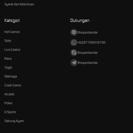
Syarat dan Ketentuan
Kategori
Dukungan
Hot Games
@superbandar
Slots
+6287794019795
Live Casino
@superbandar
Race
@superbandar
Togel
Olahraga
Crash Game
Arcade
Poker
E-Sports
Sabung Ayam