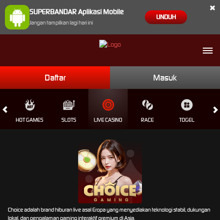
×
SUPERBANDAR Aplikasi Mobile
UNDUH
Jangan tampilkan lagi hari ini
Daftar
Masuk
HOT GAMES
SLOTS
LIVE CASINO
RACE
TOGEL
OL
Choice adalah brand hiburan live asal Eropa yang menyediakan teknologi stabil, dukungan
lokal, dan pengalaman gaming interaktif premium di Asia.